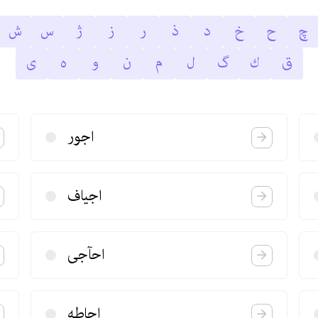
چ
ح
خ
د
ذ
ر
ز
ژ
س
ش
ق
ك
گ
ل
م
ن
و
ه
ى
اجور
اجیاف
احآجی
احاطه