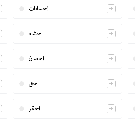
احسانات
احشاء
احصان
احق
احقر