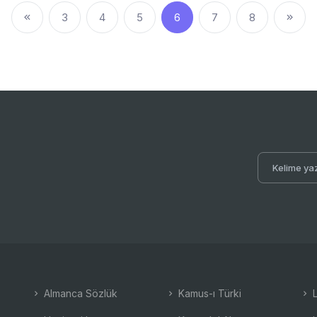
3
4
5
6
7
8
Almanca Sözlük
Kamus-ı Türki
L