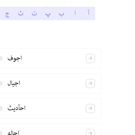
آ
ا
ب
پ
ت
ث
ج
اجوف
اجیال
احآدیث
احاله