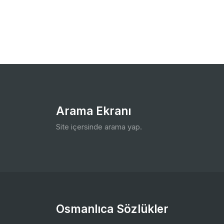
Arama Ekranı
Site içersinde arama yap.
Osmanlıca Sözlükler