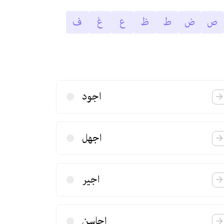
ص
ض
ط
ظ
ع
غ
ف
اجود
اجهل
اجیر
احاسن