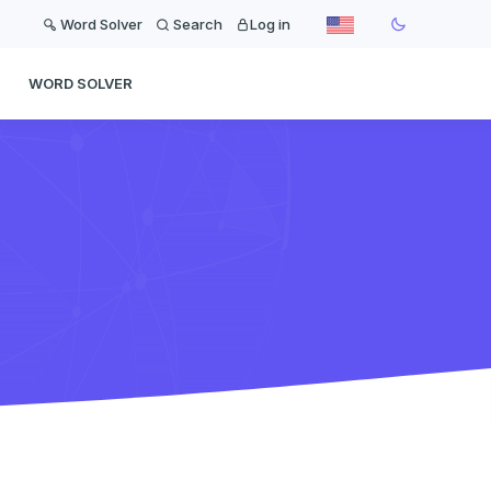
Word Solver
Search
Log in
WORD SOLVER