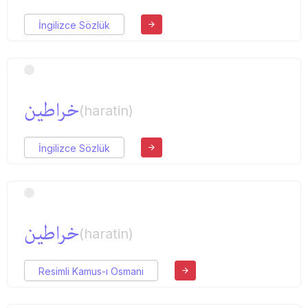
İngilizce Sözlük
خراطین
(haratin)
İngilizce Sözlük
خراطین
(haratin)
Resimli Kamus-ı Osmani