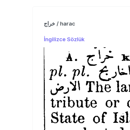
خراج / harac
İngilizce Sözlük