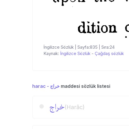
İngilizce Sözlük | Sayfa:835 | Sıra:24
Kaynak:
İngilizce Sözlük
-
Çağdaş sözlük
harac - خراج
maddesi sözlük listesi
خراج
(Harâc)