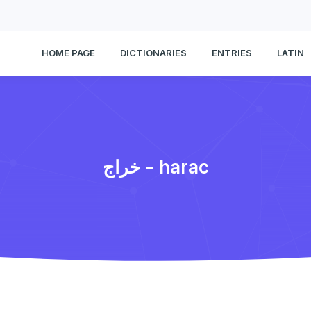
HOME PAGE
DICTIONARIES
ENTRIES
LATIN
خراج - harac