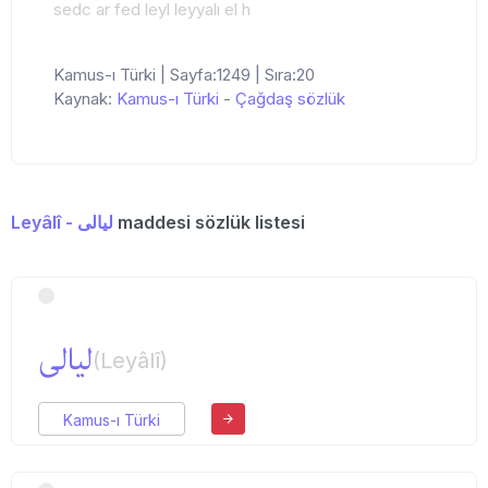
sedc ar fed leyl leyyalı el h
Kamus-ı Türki | Sayfa:1249 | Sıra:20
Kaynak:
Kamus-ı Türki
-
Çağdaş sözlük
Leyâlî - لیالی
maddesi sözlük listesi
لیالی
(Leyâlî)
Kamus-ı Türki