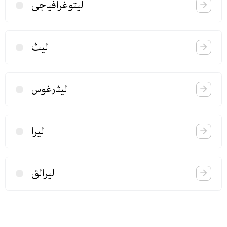
لیتوغرافیاجی
لیث
لیثارغوس
لیرا
لیرالق