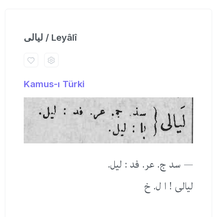
لیالی / Leyâlî
Kamus-ı Türki
— سد ج. عر. فد : لیل.
لیالی ! ا ل. خ