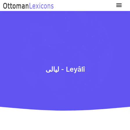
لیالی - Leyâlî