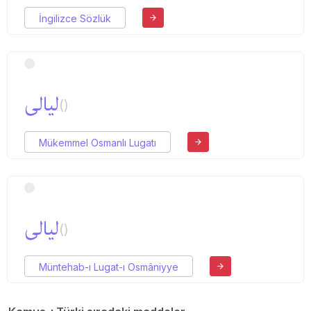
İngilizce Sözlük
لیالی
()
Mükemmel Osmanlı Lugatı
لیالی
()
Müntehab-ı Lugat-ı Osmâniyye