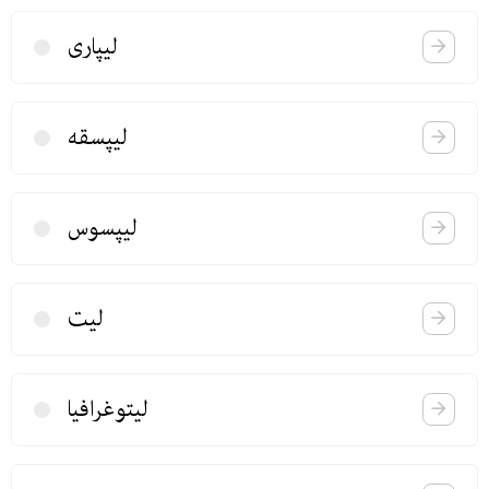
لیپاری
لیپسقه
لیپسوس
لیت
لیتوغرافیا