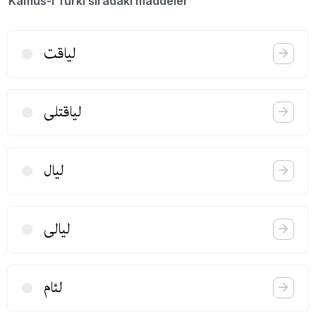
Kamus-ı Türki sıradaki maddeler
لیاقت
لیاقتلی
لیال
لیالی
لئام