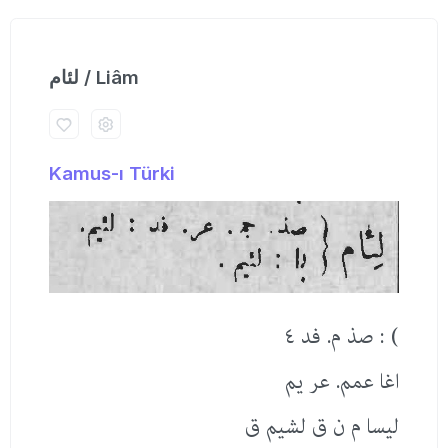
لئام / Liâm
Kamus-ı Türki
) : صذ م. فد ٤
اغا عمم. عر یم
لیسا م ن ق لشیم ق