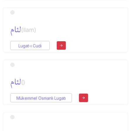
لئام
(liam)
Lugat-ı Cudi
لئام
()
Mükemmel Osmanlı Lugatı