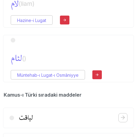
لام
(liam)
Hazine-i Lugat
لئام
()
Müntehab-ı Lugat-ı Osmâniyye
Kamus-ı Türki sıradaki maddeler
لیاقت