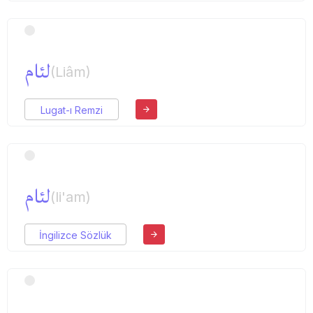
لئام
(Liâm)
Lugat-ı Remzi
لئام
(li'am)
İngilizce Sözlük