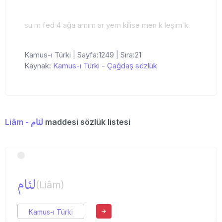
su m fed 4 ağa amım ar yem kilise men k leşim k
Kamus-ı Türki | Sayfa:1249 | Sıra:21
Kaynak:
Kamus-ı Türki
-
Çağdaş sözlük
Liâm - لئام
maddesi sözlük listesi
لئام
(Liâm)
Kamus-ı Türki