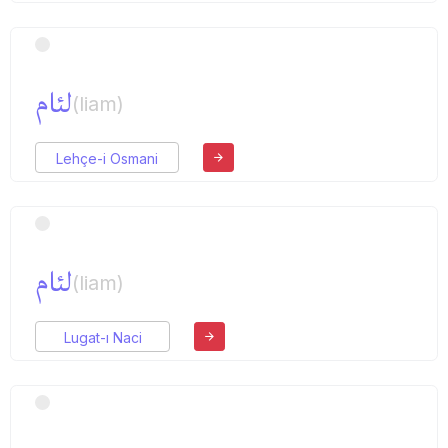
لئام
(liam)
Lehçe-i Osmani
لئام
(liam)
Lugat-ı Naci