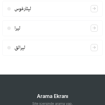
لیثارغوس
لیرا
لیرالق
Arama Ekranı
Site içersinde arama yap.