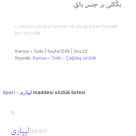
بڭكلی بر جنس بالق.
r uskumru ye lipari benzer ve ancak karanı benekli
bir cins balık
Kamus-ı Türki | Sayfa:1249 | Sıra:22
Kaynak:
Kamus-ı Türki
-
Çağdaş sözlük
lipari - لیپاری
maddesi sözlük listesi
لیپاری
(lipari)