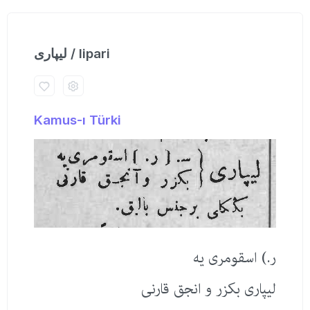
لیپاری / lipari
Kamus-ı Türki
ر.) اسقومری یه
لیپاری بكزر و انجق قارنی