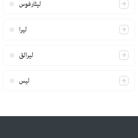
لیثارغوس
لیرا
لیرالق
لیس