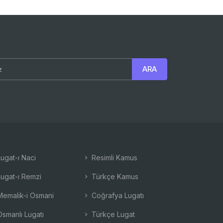
ugat-ı Naci
Resimli Kamus
ugat-ı Remzi
Türkçe Kamus
emalik-i Osmani
Coğrafya Lugatı
smanlı Lugatı
Türkçe Lugat