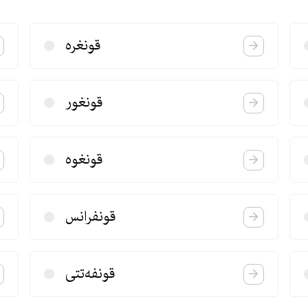
قونغره
قونغور
قونغوه
قونفرانس
قونفه‌تتی