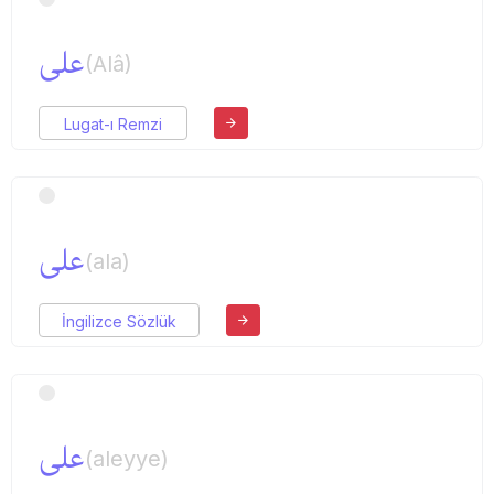
علی
(Alâ)
Lugat-ı Remzi
علی
(ala)
İngilizce Sözlük
علی
(aleyye)