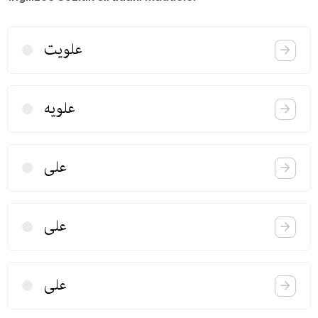
علویت
علویه
علی
علی
علی