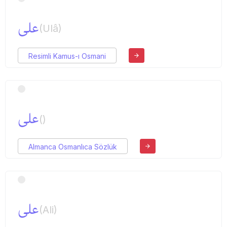
علی
(Ulâ)
Resimli Kamus-ı Osmani
علی
()
Almanca Osmanlıca Sözlük
علی
(Ali)