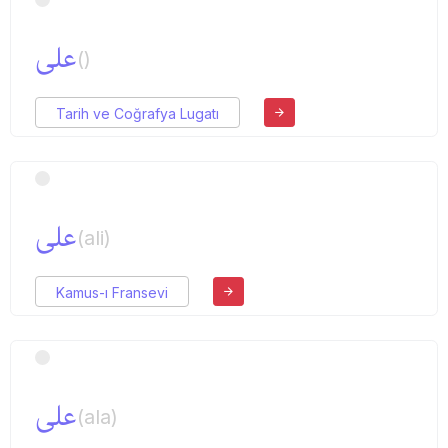
علی
()
Tarih ve Coğrafya Lugatı
علی
(ali)
Kamus-ı Fransevi
علی
(ala)