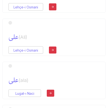
Lehçe-i Osmani
علی
(Ali)
Lehçe-i Osmani
علی
(ala)
Lugat-ı Naci