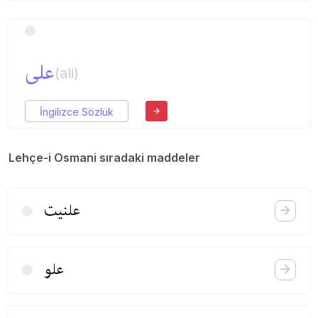
علی
(ali)
İngilizce Sözlük
Lehçe-i Osmani sıradaki maddeler
علنیت
علو