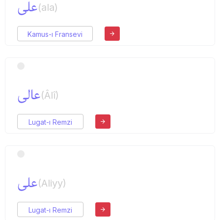
علی
(ala)
Kamus-ı Fransevi
عالی
(Âlî)
Lugat-ı Remzi
علی
(Aliyy)
Lugat-ı Remzi