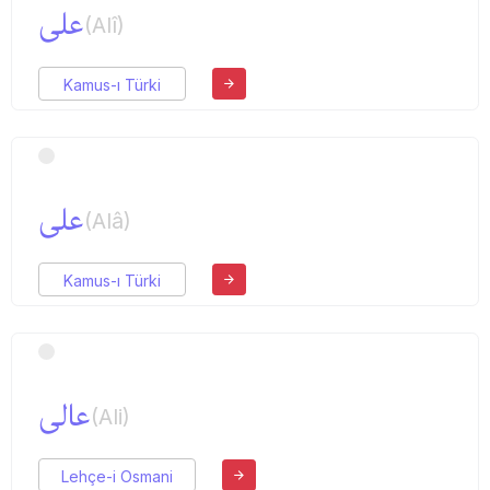
علی
(Alî)
Kamus-ı Türki
علی
(Alâ)
Kamus-ı Türki
عالی
(Ali)
Lehçe-i Osmani