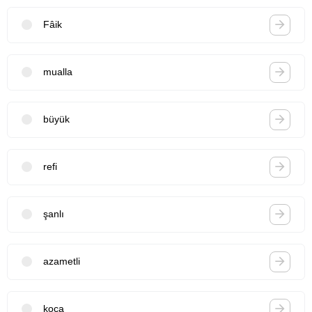
Fâik
mualla
büyük
refi
şanlı
azametli
koca