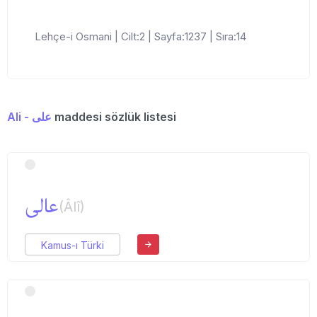
Lehçe-i Osmani | Cilt:2 | Sayfa:1237 | Sıra:14
Ali - علی
maddesi sözlük listesi
عالی
(Âlî)
Kamus-ı Türki