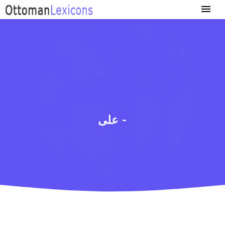
علی -