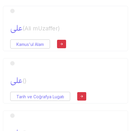
علی
(Ali mUzaffer)
Kamus'ul Alam
علی
()
Tarih ve Coğrafya Lugatı