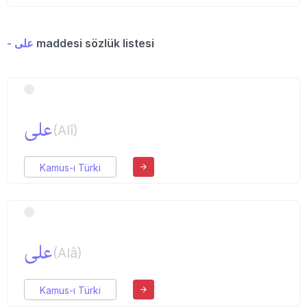
- علی
maddesi sözlük listesi
علی
(Alî)
Kamus-ı Türki
علی
(Alâ)
Kamus-ı Türki