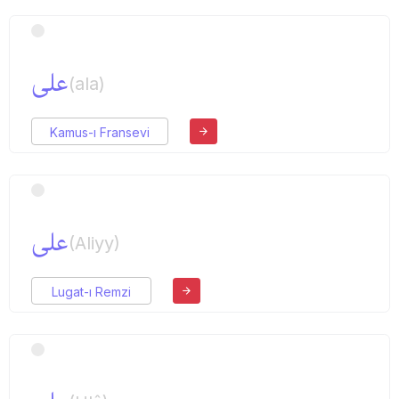
علی
(ala)
Kamus-ı Fransevi
علی
(Aliyy)
Lugat-ı Remzi