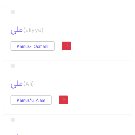
علی
(aliyye)
Kamus-ı Osmani
علی
(Ali)
Kamus'ul Alam