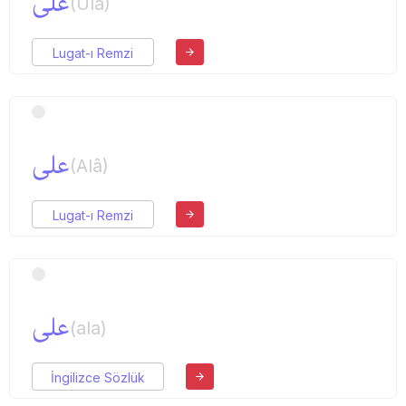
علی
(Ulâ)
Lugat-ı Remzi
علی
(Alâ)
Lugat-ı Remzi
علی
(ala)
İngilizce Sözlük