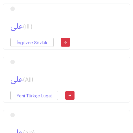
علی
(ılli)
İngilizce Sözlük
علی
(Ali)
Yeni Türkçe Lugat
علی
(ala)