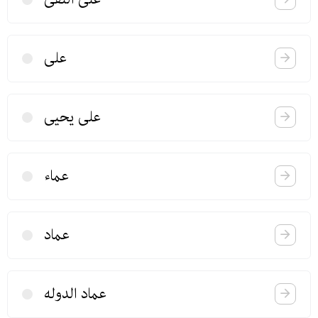
علی
علی یحیی
عماء
عماد
عماد الدوله