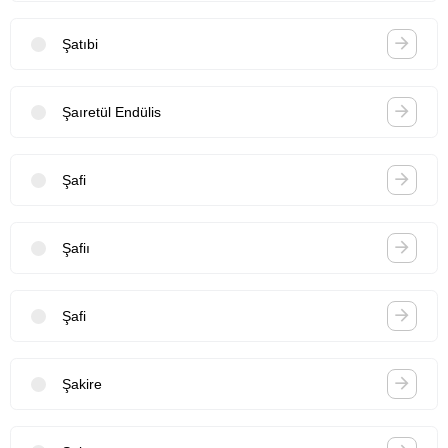
Şatıbi
Şaıretül Endülis
Şafi
Şafiı
Şafi
Şakire