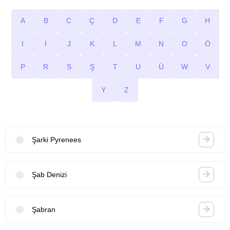
A
B
C
Ç
D
E
F
G
H
I
İ
J
K
L
M
N
O
Ö
P
R
S
Ş
T
U
Ü
W
V
Y
Z
Şarki Pyrenees
Şab Denizi
Şabran