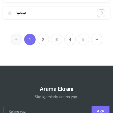
Şebret
1
2
3
4
5
Arama Ekranı
Site içersinde arama yap.