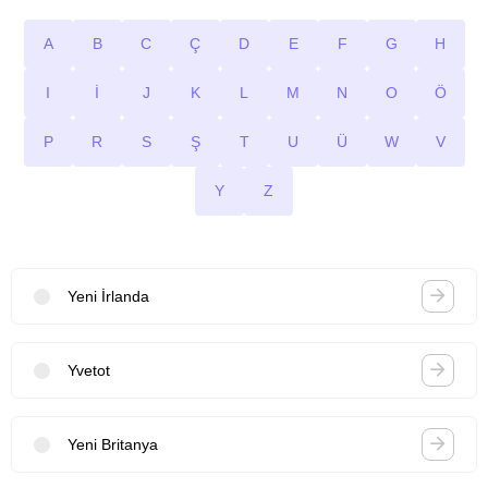
A
B
C
Ç
D
E
F
G
H
I
İ
J
K
L
M
N
O
Ö
P
R
S
Ş
T
U
Ü
W
V
Y
Z
Yeni İrlanda
Yvetot
Yeni Britanya