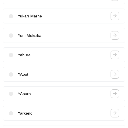
Yukarı Marne
Yeni Meksika
Yabure
YApet
YApura
Yarkend