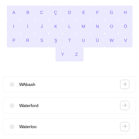
A
B
C
Ç
D
E
F
G
H
I
İ
J
K
L
M
N
O
Ö
P
R
S
Ş
T
U
Ü
W
V
Y
Z
WAbash
Waterford
Waterloo