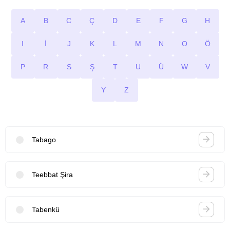
A
B
C
Ç
D
E
F
G
H
I
İ
J
K
L
M
N
O
Ö
P
R
S
Ş
T
U
Ü
W
V
Y
Z
Tabago
Teebbat Şira
Tabenkü