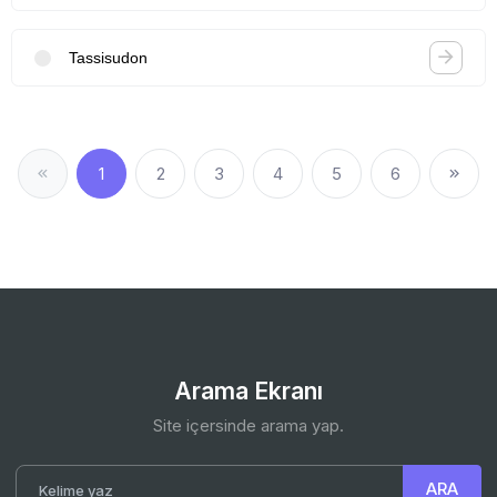
Tassisudon
1
2
3
4
5
6
Arama Ekranı
Site içersinde arama yap.