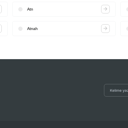
Atn
Atnah