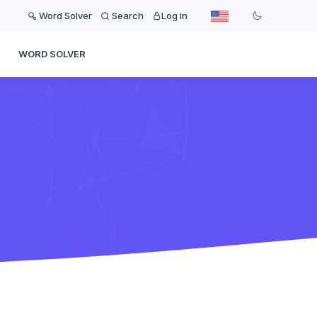
Word Solver
Search
Log in
WORD SOLVER