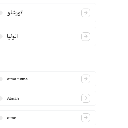
اتورشلو
اتولیا
atma tutma
Atmâh
atme