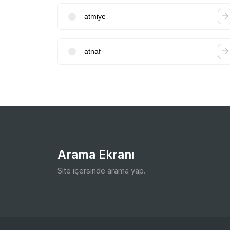
atmiye
atnaf
Arama Ekranı
Site içersinde arama yap.