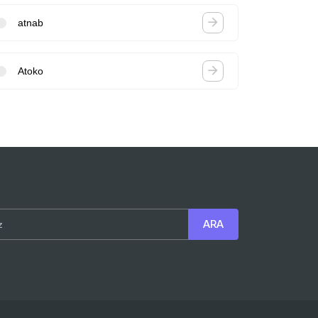
atnab
Atoko