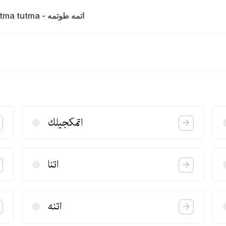
The entry is a dictionary list for the word atma tutma - اتمه طوتمه
اتمكجیلك
اتنا
اتنه