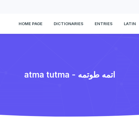
HOME PAGE
DICTIONARIES
ENTRIES
LATIN
atma tutma - اتمه طوتمه